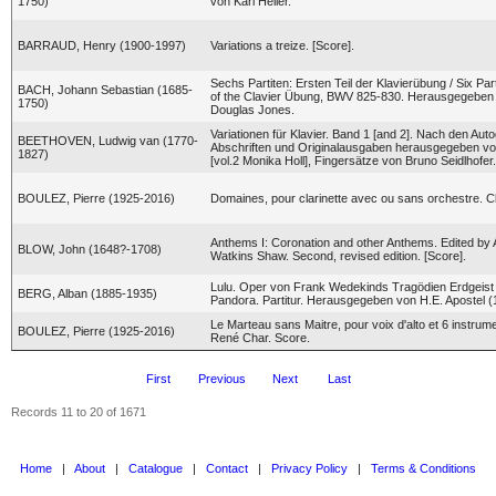
1750)
von Karl Heller.
BARRAUD, Henry (1900-1997)
Variations a treize. [Score].
Sechs Partiten: Ersten Teil der Klavierübung / Six Part
BACH, Johann Sebastian (1685-
of the Clavier Übung, BWV 825-830. Herausgegeben
1750)
Douglas Jones.
Variationen für Klavier. Band 1 [and 2]. Nach den Aut
BEETHOVEN, Ludwig van (1770-
Abschriften und Originalausgaben herausgegeben vo
1827)
[vol.2 Monika Holl], Fingersätze von Bruno Seidlhofer.
BOULEZ, Pierre (1925-2016)
Domaines, pour clarinette avec ou sans orchestre. Cla
Anthems I: Coronation and other Anthems. Edited by
BLOW, John (1648?-1708)
Watkins Shaw. Second, revised edition. [Score].
Lulu. Oper von Frank Wedekinds Tragödien Erdgeist
BERG, Alban (1885-1935)
Pandora. Partitur. Herausgegeben von H.E. Apostel (
Le Marteau sans Maitre, pour voix d'alto et 6 instru
BOULEZ, Pierre (1925-2016)
René Char. Score.
First
Previous
Next
Last
Records 11 to 20 of 1671
Home
|
About
|
Catalogue
|
Contact
|
Privacy Policy
|
Terms & Conditions