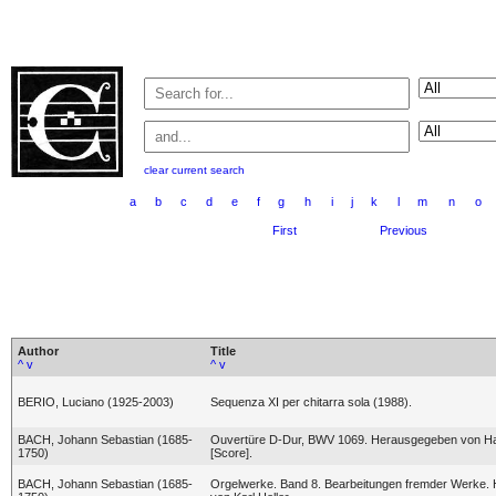
clear current search
a
b
c
d
e
f
g
h
i
j
k
l
m
n
o
First
Previous
Author
Title
^
v
^
v
BERIO, Luciano (1925-2003)
Sequenza XI per chitarra sola (1988).
BACH, Johann Sebastian (1685-
Ouvertüre D-Dur, BWV 1069. Herausgegeben von H
1750)
[Score].
BACH, Johann Sebastian (1685-
Orgelwerke. Band 8. Bearbeitungen fremder Werke.