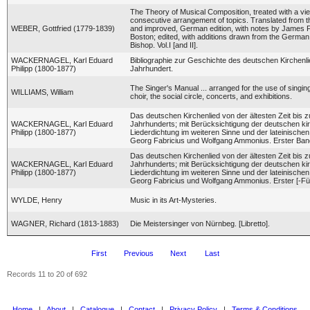
The Theory of Musical Composition, treated with a vie
consecutive arrangement of topics. Translated from th
WEBER, Gottfried (1779-1839)
and improved, German edition, with notes by James F
Boston; edited, with additions drawn from the German 
Bishop. Vol.I [and II].
WACKERNAGEL, Karl Eduard
Bibliographie zur Geschichte des deutschen Kirchenli
Philipp (1800-1877)
Jahrhundert.
The Singer's Manual ... arranged for the use of singin
WILLIAMS, William
choir, the social circle, concerts, and exhibitions.
Das deutschen Kirchenlied von der ältesten Zeit bis 
WACKERNAGEL, Karl Eduard
Jahrhunderts; mit Berücksichtigung der deutschen ki
Philipp (1800-1877)
Liederdichtung im weiteren Sinne und der lateinischen 
Georg Fabricius und Wolfgang Ammonius. Erster Ban
Das deutschen Kirchenlied von der ältesten Zeit bis 
WACKERNAGEL, Karl Eduard
Jahrhunderts; mit Berücksichtigung der deutschen ki
Philipp (1800-1877)
Liederdichtung im weiteren Sinne und der lateinischen 
Georg Fabricius und Wolfgang Ammonius. Erster [-Fün
WYLDE, Henry
Music in its Art-Mysteries.
WAGNER, Richard (1813-1883)
Die Meistersinger von Nürnbeg. [Libretto].
First
Previous
Next
Last
Records 11 to 20 of 692
Home
|
About
|
Catalogue
|
Contact
|
Privacy Policy
|
Terms & Conditions