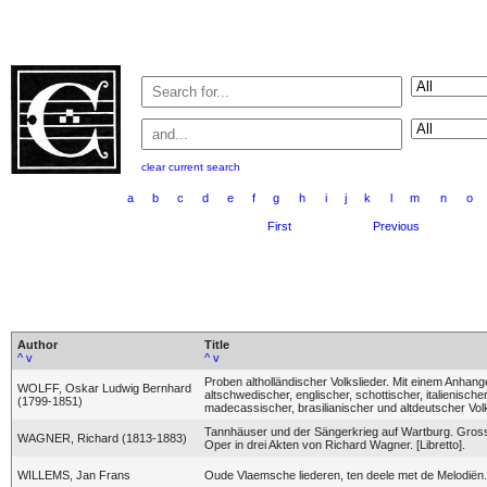
clear current search
a
b
c
d
e
f
g
h
i
j
k
l
m
n
o
First
Previous
Author
Title
^
v
^
v
Proben altholländischer Volkslieder. Mit einem Anhang
WOLFF, Oskar Ludwig Bernhard
altschwedischer, englischer, schottischer, italienischer
(1799-1851)
madecassischer, brasilianischer und altdeutscher Volk
Tannhäuser und der Sängerkrieg auf Wartburg. Gros
WAGNER, Richard (1813-1883)
Oper in drei Akten von Richard Wagner. [Libretto].
WILLEMS, Jan Frans
Oude Vlaemsche liederen, ten deele met de Melodiën.