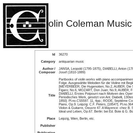
olin Coleman Music
Id
36270
Category
antiquarian music
Author /
JANSA, Leopold (1795-1875), DIABELLI, Anton (1
Composer
Josef (1810-1889)
Partbooks of violin works with piano accompanime
Folge. Ausgewählte Melodien für die Violine mit Beg
[MEYERBEER, Die Hugenotten; No.2, AUBER, Die S
Figaro; No.6, MOZART, Don Juan; No.9, AUBER, Fra D
DIABELLI, Erstes Potpourri nach Motiven des Oper 
Title
Periodisches Werk, gesetzt von Ant. Diabelli, 130tes
1850]. Pl.no.CS5597. 11, 4pp.; RODE, Septième C
Piano, Op.9. Leipzig: C.F. Peters, [1854?]. Pl.no.
Violon & Guitarre, Oeuvre 47. A Mayence: chez B. Sch
Ideal und Leben, Op.67. Berlin: bei Ed. Bote & G. Bo
Place
Leipzig, Wien, Berlin, etc.
Publisher
Publication