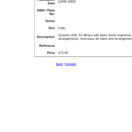
[1848-1860]
Date
ISBN / Plate
No.
Series
Size
Folio.
Quarter cloth. Ex library with label. Some engraved.
Description
arrangements, morceaux de salon and arrangement
Reference
Price
£75.00
back
|
enquire